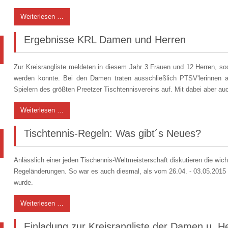
Weiterlesen …
Ergebnisse KRL Damen und Herren
Zur Kreisrangliste meldeten in diesem Jahr 3 Frauen und 12 Herren, s
werden konnte. Bei den Damen traten ausschließlich PTSV'lerinnen 
Spielern des größten Preetzer Tischtennisvereins auf. Mit dabei aber a
Weiterlesen …
Tischtennis-Regeln: Was gibt´s Neues?
Anlässlich einer jeden Tischennis-Weltmeisterschaft diskutieren die wic
Regeländerungen. So war es auch diesmal, als vom 26.04. - 03.05.20
wurde.
Weiterlesen …
Einladung zur Kreisrangliste der Damen u. H