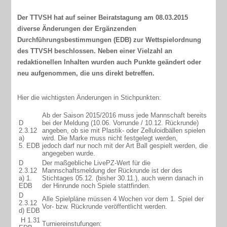
Der TTVSH hat auf seiner Beiratstagung am 08.03.2015
diverse Änderungen der Ergänzenden
Durchführungsbestimmungen (EDB) zur Wettspielordnung
des TTVSH beschlossen. Neben einer Vielzahl an
redaktionellen Inhalten wurden auch Punkte geändert oder
neu aufgenommen, die uns direkt betreffen.
Hier die wichtigsten Änderungen in Stichpunkten:
Ab der Saison 2015/2016 muss jede Mannschaft bereits
D
bei der Meldung (10.06. Vorrunde / 10.12. Rückrunde)
2.3.12
angeben, ob sie mit Plastik- oder Zelluloidbällen spielen
a)
wird. Die Marke muss nicht festgelegt werden,
5. EDB
jedoch darf nur noch mit der Art Ball gespielt werden, die
angegeben wurde.
D
Der maßgebliche LivePZ-Wert für die
2.3.12
Mannschaftsmeldung der Rückrunde ist der des
a) 1.
Stichtages 05.12. (bisher 30.11.), auch wenn danach in
EDB
der Hinrunde noch Spiele stattfinden.
D
Alle Spielpläne müssen 4 Wochen vor dem 1. Spiel der
2.3.12
Vor- bzw. Rückrunde veröffentlicht werden.
d) EDB
H 1.31
Turniereinstufungen: