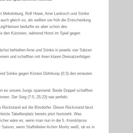
rst Mekelnburg, Rolf Howe, Arne Lankisch und Sönke
auch gleich so, als wollten sie früh die Entscheidung
urg/Hansen bedurfte es aber schon des
e den Kürzeren, während Horst im Spiel gegen
chst behielten Arne und Sönke in jeweils vier Sätzen
nen und schafften mit ihren klaren Dreisatzerfolgen
rend Sönke gegen Kirsten Dührkoop (0:3) den erneuten
en es unsere Jungs spannend. Beide Doppel schafften
nen. Der Sieg (7:5, 25:23) war perfekt.
 Rückstand auf die Bösdorfer. Dieser Rückstand lässt
tzte Tabellenplatz bereits jetzt feststeht. Was
rlicher wäre es, wenn man nun in die 5. Kreisklasse
Saison, wenn Staffelleiter Achim Moritz weiß, ob es in