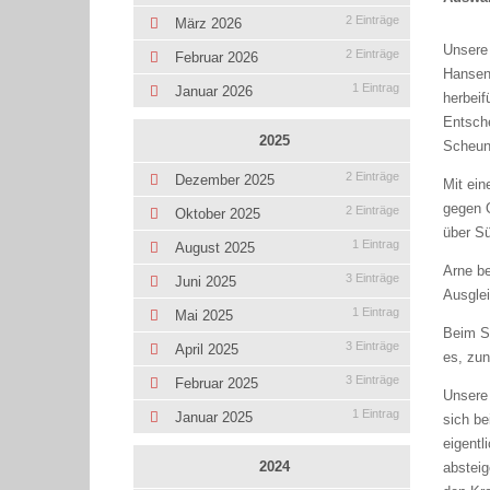
2 Einträge
März 2026
Unsere 
2 Einträge
Februar 2026
Hansen.
1 Eintrag
Januar 2026
herbei
Entsch
2025
Scheun
2 Einträge
Dezember 2025
Mit ein
gegen O
2 Einträge
Oktober 2025
über S
1 Eintrag
August 2025
Arne be
3 Einträge
Juni 2025
Ausgle
1 Eintrag
Mai 2025
Beim S
3 Einträge
April 2025
es, zun
3 Einträge
Februar 2025
Unsere 
1 Eintrag
Januar 2025
sich be
eigentl
2024
absteig