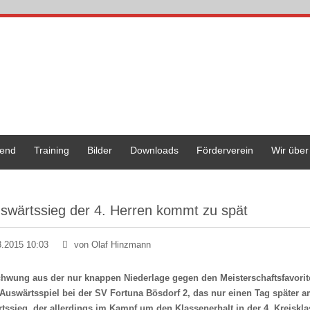
end
Training
Bilder
Downloads
Förderverein
Wir über
swärtssieg der 4. Herren kommt zu spät
3.2015 10:03
von Olaf Hinzmann
hwung aus der nur knappen Niederlage gegen den Meisterschaftsfavorit
 Auswärtsspiel bei der SV Fortuna Bösdorf 2, das nur einen Tag später am
tssieg, der allerdings im Kampf um den Klassenerhalt in der 4. Kreisk