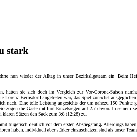
u stark
ehrte nun wieder der Alltag in unser Bezirksligateam ein. Beim He
gen, hatten sie sich doch im Vergleich zur Vor-Corona-Saison namh
ie Lorenz Bernsdorff angetreten war, das Spiel zunächst ausgeglichen
leich nach. Eine tolle Leistung angesichts der um nahezu 150 Punkte
. So zogen die Gäste mit fünf Einzelsiegen auf 2:7 davon. In seinem 
i klaren Sätzen den Sack zum 3:8 (12:28) zu.
damit trügerisch deutlich vor dem ersten Abstiegsrang. Allerdings ha
oren haben, individuell aber stärker einzuschätzen sind als unser Team