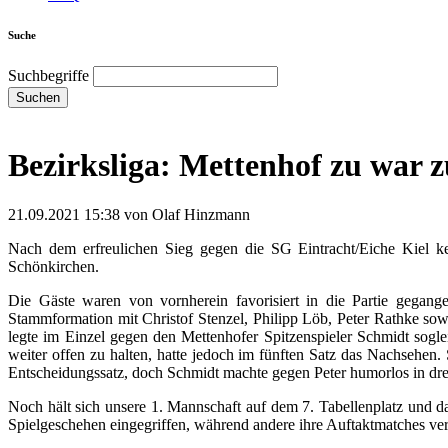
Suche
Suchbegriffe
Suchen
Bezirksliga: Mettenhof zu war z
21.09.2021 15:38
von Olaf Hinzmann
Nach dem erfreulichen Sieg gegen die SG Eintracht/Eiche Kiel k
Schönkirchen.
Die Gäste waren von vornherein favorisiert in die Partie gegan
Stammformation mit Christof Stenzel, Philipp Löb, Peter Rathke sow
legte im Einzel gegen den Mettenhofer Spitzenspieler Schmidt sog
weiter offen zu halten, hatte jedoch im fünften Satz das Nachsehen
Entscheidungssatz, doch Schmidt machte gegen Peter humorlos in dre
Noch hält sich unsere 1. Mannschaft auf dem 7. Tabellenplatz und 
Spielgeschehen eingegriffen, während andere ihre Auftaktmatches verl