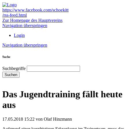
https://www.facebook.com/schoekitt
/rss-feed.html
Zur Homepage des Hauptvereins
Navigation überspringen
Login
Navigation überspringen
Suche
Suchbegriffe
Suchen
Das Jugendtraining fällt heute
aus
17.05.2018 15:22
von Olaf Hinzmann
Aufgrund einer kurzfristigen Erkrankung im Trainerteam, muss das