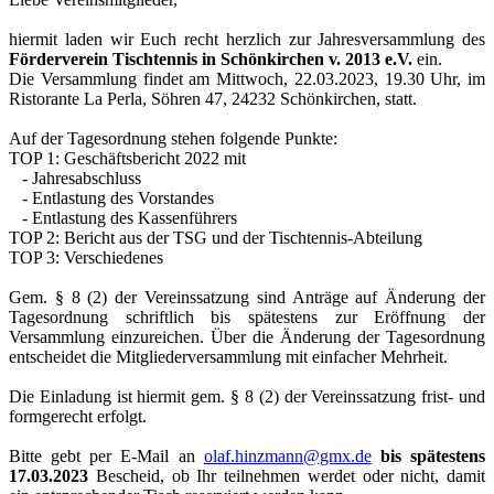
hiermit laden wir Euch recht herzlich zur Jahresversammlung des
Förderverein Tischtennis in Schönkirchen v. 2013 e.V.
ein.
Die Versammlung findet am Mittwoch, 22.03.2023, 19.30 Uhr, im
Ristorante La Perla, Söhren 47, 24232 Schönkirchen, statt.
Auf der Tagesordnung stehen folgende Punkte:
TOP 1: Geschäftsbericht 2022 mit
- Jahresabschluss
- Entlastung des Vorstandes
- Entlastung des Kassenführers
TOP 2: Bericht aus der TSG und der Tischtennis-Abteilung
TOP 3: Verschiedenes
Gem. § 8 (2) der Vereinssatzung sind Anträge auf Änderung der
Tagesordnung schriftlich bis spätestens zur Eröffnung der
Versammlung einzureichen. Über die Änderung der Tagesordnung
entscheidet die Mitgliederversammlung mit einfacher Mehrheit.
Die Einladung ist hiermit gem. § 8 (2) der Vereinssatzung frist- und
formgerecht erfolgt.
Bitte gebt per E-Mail an
olaf.hinzmann@gmx.de
bis spätestens
17.03.2023
Bescheid, ob Ihr teilnehmen werdet oder nicht, damit