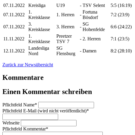
07.11.2022
Kreisliga
U19
-
TSV Selent
5:5
(16:19)
1.
Fortuna
07.11.2022
1. Herren
-
7:2
(23:9)
Kreisklasse
Bösdorf
3.
SG
07.11.2022
3. Herren
-
6:6
(24:22)
Kreisklasse
Hohenfelde
1.
Preetzer
11.11.2022
-
2. Herren
7:1
(23:5)
Kreisklasse
TSV 7
Landesliga
SG
12.11.2022
-
Damen
8:2
(28:10)
Nord
Flensburg
Zurück zur Newsübersicht
Kommentare
Einen Kommentar schreiben
Pflichtfeld
Name
*
Pflichtfeld
E-Mail (wird nicht veröffentlicht)
*
Webseite
Pflichtfeld
Kommentar
*