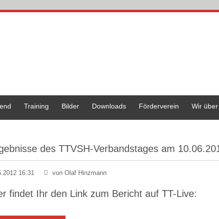
end
Training
Bilder
Downloads
Förderverein
Wir über
gebnisse des TTVSH-Verbandstages am 10.06.20
6.2012 16:31
von Olaf Hinzmann
er findet Ihr den Link zum Bericht auf TT-Live: