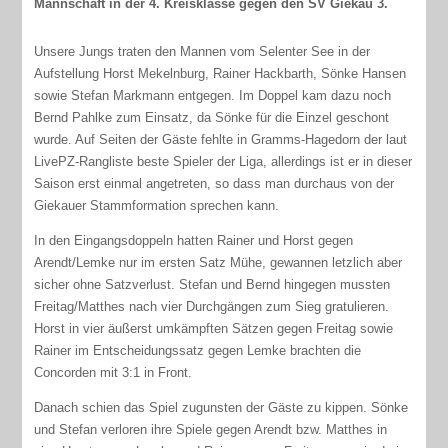
Mannschaft in der 4. Kreisklasse gegen den SV Giekau 3.
Unsere Jungs traten den Mannen vom Selenter See in der
Aufstellung Horst Mekelnburg, Rainer Hackbarth, Sönke Hansen
sowie Stefan Markmann entgegen. Im Doppel kam dazu noch
Bernd Pahlke zum Einsatz, da Sönke für die Einzel geschont
wurde. Auf Seiten der Gäste fehlte in Gramms-Hagedorn der laut
LivePZ-Rangliste beste Spieler der Liga, allerdings ist er in dieser
Saison erst einmal angetreten, so dass man durchaus von der
Giekauer Stammformation sprechen kann.
In den Eingangsdoppeln hatten Rainer und Horst gegen
Arendt/Lemke nur im ersten Satz Mühe, gewannen letzlich aber
sicher ohne Satzverlust. Stefan und Bernd hingegen mussten
Freitag/Matthes nach vier Durchgängen zum Sieg gratulieren.
Horst in vier äußerst umkämpften Sätzen gegen Freitag sowie
Rainer im Entscheidungssatz gegen Lemke brachten die
Concorden mit 3:1 in Front.
Danach schien das Spiel zugunsten der Gäste zu kippen. Sönke
und Stefan verloren ihre Spiele gegen Arendt bzw. Matthes in