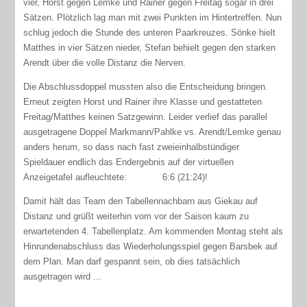
vier, Horst gegen Lemke und Rainer gegen Freitag sogar in drei
Sätzen. Plötzlich lag man mit zwei Punkten im Hintertreffen. Nun
schlug jedoch die Stunde des unteren Paarkreuzes. Sönke hielt
Matthes in vier Sätzen nieder, Stefan behielt gegen den starken
Arendt über die volle Distanz die Nerven.
Die Abschlussdoppel mussten also die Entscheidung bringen.
Erneut zeigten Horst und Rainer ihre Klasse und gestatteten
Freitag/Matthes keinen Satzgewinn. Leider verlief das parallel
ausgetragene Doppel Markmann/Pahlke vs. Arendt/Lemke genau
anders herum, so dass nach fast zweieinhalbstündiger
Spieldauer endlich das Endergebnis auf der virtuellen
Anzeigetafel aufleuchtete: 6:6 (21:24)!
Damit hält das Team den Tabellennachbarn aus Giekau auf
Distanz und grüßt weiterhin vom vor der Saison kaum zu
erwartetenden 4. Tabellenplatz. Am kommenden Montag steht als
Hinrundenabschluss das Wiederholungsspiel gegen Barsbek auf
dem Plan. Man darf gespannt sein, ob dies tatsächlich
ausgetragen wird ...