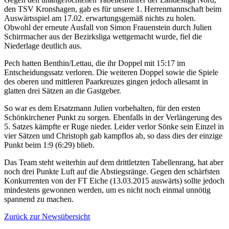
den TSV Kronshagen, gab es für unsere 1. Herrenmannschaft beim
Auswärtsspiel am 17.02. erwartungsgemäß nichts zu holen.
Obwohl der erneute Ausfall von Simon Frauenstein durch Julien
Schirrmacher aus der Bezirksliga wettgemacht wurde, fiel die
Niederlage deutlich aus.
Pech hatten Benthin/Lettau, die ihr Doppel mit 15:17 im
Entscheidungssatz verloren. Die weiteren Doppel sowie die Spiele
des oberen und mittleren Paarkreuzes gingen jedoch allesamt in
glatten drei Sätzen an die Gastgeber.
So war es dem Ersatzmann Julien vorbehalten, für den ersten
Schönkirchener Punkt zu sorgen. Ebenfalls in der Verlängerung des
5. Satzes kämpfte er Ruge nieder. Leider verlor Sönke sein Einzel in
vier Sätzen und Christoph gab kampflos ab, so dass dies der einzige
Punkt beim 1:9 (6:29) blieb.
Das Team steht weiterhin auf dem drittletzten Tabellenrang, hat aber
noch drei Punkte Luft auf die Abstiegsränge. Gegen den schärfsten
Konkurrenten von der FT Eiche (13.03.2015 auswärts) sollte jedoch
mindestens gewonnen werden, um es nicht noch einmal unnötig
spannend zu machen.
Zurück zur Newsübersicht