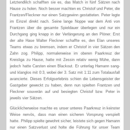
Letztendlilch schafften sie es, das Match in fünf Sätzen nach
Hause zu holen. Noch besser machten es Christof und Peter, die
Frantzen/Fleckner nur einen Satzgewinn gestatteten. Peter legte
im Einzel direkt nach. Seine lange Noppe war dem Anti von
Frantzen über die gesamte Spieldauer überlegen und nur ein
Durchgang ging knapp in der Verlängerung an den Plöner. Erst
der alte Hase Walter Fleckner schaffte es, den Elan unseres
Teams etwas zu bremsen, indem er Christof in vier Sätzen den
Zahn zog. Philipp, normalerweise im oberen Paarkreuz der
Kreisliga zu Hause, hatte mit Zessin relativ wenig Mühe, dann
jedoch hatte Carsten einen Blackout. Er unterlag Hamann sang-
und klanglos mit 0:3, wobei der 3. Satz mit 1:11 zum Totalausfall
avancierte. Dieses Erfolgserlebnis schien die Lebensgeister der
Gastgeber geweckt zu haben, denn nun spielten Frantzen und
Fleckner souverän auf und besiegten Christof bzw. Peter in
jeweils vier Sätzen.
Glücklicherweise machte es unser unteres Paarkreuz in keinster
Weise nervös, dass man einen sicheren Vorsprung verspielt
hatte. Philipp spielte gewohnt sicher, leistete sich gegen Hamann
nur einen Satzverlust und holte die Führung für unser Team