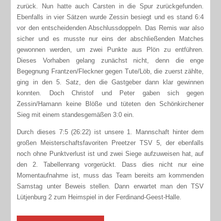
zurück. Nun hatte auch Carsten in die Spur zurückgefunden.
Ebenfalls in vier Sätzen wurde Zessin besiegt und es stand 6:4
vor den entscheidenden Abschlussdoppeln. Das Remis war also
sicher und es musste nur eins der abschließenden Matches
gewonnen werden, um zwei Punkte aus Plön zu entführen.
Dieses Vorhaben gelang zunächst nicht, denn die enge
Begegnung Frantzen/Fleckner gegen Tute/Löb, die zuerst zählte,
ging in den 5. Satz, den die Gastgeber dann klar gewinnen
konnten. Doch Christof und Peter gaben sich gegen
Zessin/Hamann keine Blöße und tüteten den Schönkirchener
Sieg mit einem standesgemäßen 3:0 ein.
Durch dieses 7:5 (26:22) ist unsere 1. Mannschaft hinter dem
großen Meisterschaftsfavoriten Preetzer TSV 5, der ebenfalls
noch ohne Punktverlust ist und zwei Siege aufzuweisen hat, auf
den 2. Tabellenrang vorgerückt. Dass dies nicht nur eine
Momentaufnahme ist, muss das Team bereits am kommenden
Samstag unter Beweis stellen. Dann erwartet man den TSV
Lütjenburg 2 zum Heimspiel in der Ferdinand-Geest-Halle.