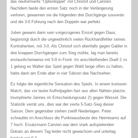
das neuformierte "Opferdoppel" mit Christof und Carsten.
Nachdem beide den ersten Satz noch in der Verlängerung
verloren, gewannen sie die folgenden drei Durchgänge souverän
und die 3-0 Führung nach den Doppeln war perfekt.
Julien gewann dann sein vorgezogenes Einzel gegen Daus,
begünstigt durch die ungewöhnlich vielen Rückhandfehler seines
Kontrahenten, mit 3-0. Als Christof sich ebenfalls gegen Gabler in
drei knappen Durchgängen zum Sieg mühte, lag man bereits
erstaunlicherweise mit 5-0 in Front. Im anschließenden Duell 2 vs
1 gelang es Walter das Spiel gegen Wahl lange offen zu halten,
hatte dann am Ende aber in vier Sätzen das Nachsehen.
Es folgte die eigentliche Sensation des Spiels. In einem kuriosen
Match, das vor lauter Aufholjagden fast aus allen Nähten platzte,
triumphierte Jannes im Entscheidungssatz (!) gegen Wessel. Die
Statistik verrät uns, dies war der vierte 5-Satz-Sieg dieser
Saison. Dem gegenüber stehen zwölf Niederlagen. Peter
schraubte im Anschluss die Punkteausbeute des Heimteams auf
7 hoch. Ersatzmann Carsten war dem stark aufspielenden
Dukats an diesem Tag leider nicht gewachsen und unterlag