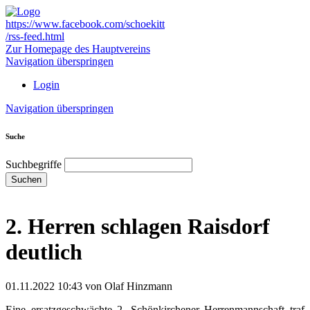
https://www.facebook.com/schoekitt
/rss-feed.html
Zur Homepage des Hauptvereins
Navigation überspringen
Login
Navigation überspringen
Suche
Suchbegriffe
Suchen
2. Herren schlagen Raisdorf
deutlich
01.11.2022 10:43
von Olaf Hinzmann
Eine ersatzgeschwächte 2. Schönkirchener Herrenmannschaft traf