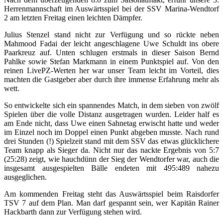
Herrenmannschaft im Auswärtsspiel bei der SSV Marina-Wendtorf
2 am letzten Freitag einen leichten Dämpfer.
Julius Stenzel stand nicht zur Verfügung und so rückte neben
Mahmood Fadai der leicht angeschlagene Uwe Schuldt ins obere
Paarkreuz auf. Unten schlugen erstmals in dieser Saison Bernd
Pahlke sowie Stefan Markmann in einem Punktspiel auf. Von den
reinen LivePZ-Werten her war unser Team leicht im Vorteil, dies
machten die Gastgeber aber durch ihre immense Erfahrung mehr als
wett.
So entwickelte sich ein spannendes Match, in dem sieben von zwölf
Spielen über die volle Distanz ausgetragen wurden. Leider half es
am Ende nicht, dass Uwe einen Sahnetag erwischt hatte und weder
im Einzel noch im Doppel einen Punkt abgeben musste. Nach rund
drei Stunden (!) Spielzeit stand mit dem SSV das etwas glücklichere
Team knapp als Sieger da. Nicht nur das nackte Ergebnis von 5:7
(25:28) zeigt, wie hauchdünn der Sieg der Wendtorfer war, auch die
insgesamt ausgespielten Bälle endeten mit 495:489 nahezu
ausgeglichen.
Am kommenden Freitag steht das Auswärtsspiel beim Raisdorfer
TSV 7 auf dem Plan. Man darf gespannt sein, wer Kapitän Rainer
Hackbarth dann zur Verfügung stehen wird.