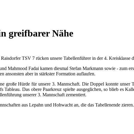
in greifbarer Nähe
aisdorfer TSV 7 rücken unsere Tabellenführer in der 4. Kreisklasse d
l und Mahmood Fadai kamen diesmal Stefan Markmann sowie - zum erste
en ansonsten aber in stärkster Formation auflaufen.
eine große Hürde für unsere 3. Mannschaft. Die Doppel konnte unser 
s Tableau. Das obere Paarkreuz spielte ausgeglichen, so blieb es Kal
ellenführung unserer 3. Mannschaft zementiert.
nnschaften aus Lepahn und Hohwacht an, die das Tabellenende zieren. D