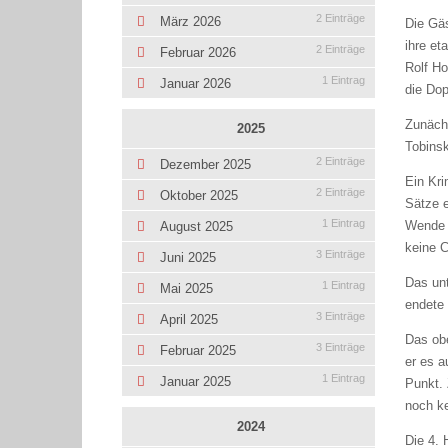
2 Einträge
März 2026
Die Gäs
ihre et
2 Einträge
Februar 2026
Rolf H
1 Eintrag
Januar 2026
die Do
Zunäch
2025
Tobinsk
2 Einträge
Dezember 2025
Ein Kri
2 Einträge
Oktober 2025
Sätze e
1 Eintrag
Wende z
August 2025
keine 
3 Einträge
Juni 2025
Das unt
1 Eintrag
Mai 2025
endete 
3 Einträge
April 2025
Das obe
3 Einträge
Februar 2025
er es a
1 Eintrag
Januar 2025
Punkt. 
noch k
2024
Die 4.