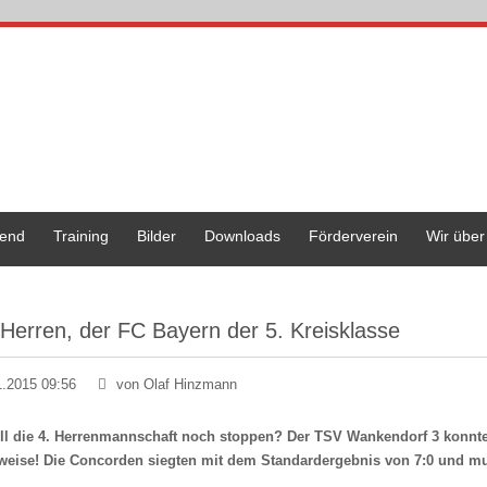
end
Training
Bilder
Downloads
Förderverein
Wir über
 Herren, der FC Bayern der 5. Kreisklasse
1.2015 09:56
von Olaf Hinzmann
ll die 4. Herrenmannschaft noch stoppen? Der TSV Wankendorf 3 konnte 
weise! Die Concorden siegten mit dem Standardergebnis von 7:0 und m