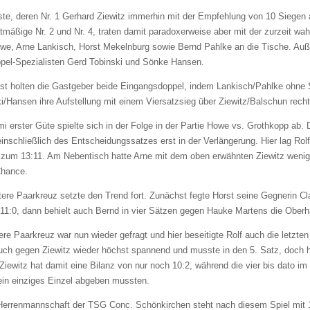
te, deren Nr. 1 Gerhard Ziewitz immerhin mit der Empfehlung von 10 Siegen 
atmäßige Nr. 2 und Nr. 4, traten damit paradoxerweise aber mit der zurzeit wa
owe, Arne Lankisch, Horst Mekelnburg sowie Bernd Pahlke an die Tische. Au
ppel-Spezialisten Gerd Tobinski und Sönke Hansen.
st holten die Gastgeber beide Eingangsdoppel, indem Lankisch/Pahlke ohne 
i/Hansen ihre Aufstellung mit einem Viersatzsieg über Ziewitz/Balschun rechtf
mi erster Güte spielte sich in der Folge in der Partie Howe vs. Grothkopp ab. 
inschließlich des Entscheidungssatzes erst in der Verlängerung. Hier lag Rolf
um 13:11. Am Nebentisch hatte Arne mit dem oben erwähnten Ziewitz weniger
Chance.
ere Paarkreuz setzte den Trend fort. Zunächst fegte Horst seine Gegnerin Cl
11:0, dann behielt auch Bernd in vier Sätzen gegen Hauke Martens die Ober
re Paarkreuz war nun wieder gefragt und hier beseitigte Rolf auch die letzte
uch gegen Ziewitz wieder höchst spannend und musste in den 5. Satz, doch h
Ziewitz hat damit eine Bilanz von nur noch 10:2, während die vier bis dato i
ein einziges Einzel abgeben mussten.
 Herrenmannschaft der TSG Conc. Schönkirchen steht nach diesem Spiel mit 