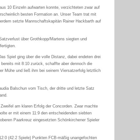
aus 10 Einzeln aufwarten konnte, verzichteten zwar auf
hrscheinlich besten Formation an. Unser Team trat mit
ßerdem setzte Mannschaftskapitän Rainer Hackbarth auf
Satzverlust über Grothkopp/Martens siegten und
ertigten.
Das Spiel ging über die volle Distanz, dabei endeten drei
 bereits mit 8:10 zurück, schaffte aber dennoch die
 Mühe und ließ ihm bei seinem Viersatzerfolg letztlich
audia Balschun vom Tisch, der dritte und letzte Satz
hand.
n Zweifel am klaren Erfolg der Concorden. Zwar machte
olte er mit einem 11:9 den entscheidenden siebten
m oberen Paarkreuz eingesetzten Schönkirchener Spieler
12:0 (42:2 Spiele) Punkten FCB-mäßig unangefochten