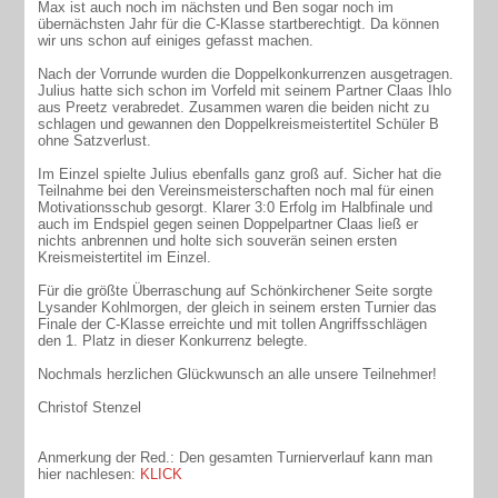
Max ist auch noch im nächsten und Ben sogar noch im
übernächsten Jahr für die C-Klasse startberechtigt. Da können
wir uns schon auf einiges gefasst machen.
Nach der Vorrunde wurden die Doppelkonkurrenzen ausgetragen.
Julius hatte sich schon im Vorfeld mit seinem Partner Claas Ihlo
aus Preetz verabredet. Zusammen waren die beiden nicht zu
schlagen und gewannen den Doppelkreismeistertitel Schüler B
ohne Satzverlust.
Im Einzel spielte Julius ebenfalls ganz groß auf. Sicher hat die
Teilnahme bei den Vereinsmeisterschaften noch mal für einen
Motivationsschub gesorgt. Klarer 3:0 Erfolg im Halbfinale und
auch im Endspiel gegen seinen Doppelpartner Claas ließ er
nichts anbrennen und holte sich souverän seinen ersten
Kreismeistertitel im Einzel.
Für die größte Überraschung auf Schönkirchener Seite sorgte
Lysander Kohlmorgen, der gleich in seinem ersten Turnier das
Finale der C-Klasse erreichte und mit tollen Angriffsschlägen
den 1. Platz in dieser Konkurrenz belegte.
Nochmals herzlichen Glückwunsch an alle unsere Teilnehmer!
Christof Stenzel
Anmerkung der Red.: Den gesamten Turnierverlauf kann man
hier nachlesen:
KLICK