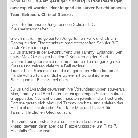
Schüler B/C, die am gestrigen Sonntag in Probsteierhagen
ausgespielt wurden. Nachfolgend ein kurzer Bericht unseres
Team-Betreuers Christof Stenzel.
Drei Titel für unsere Jungs bei den Schüler-B/C-
Kreismeisterschaften!
Gleich mit fünf gutgelaunten Jungs fuhren Felix und ich am
Sontag zu den Tischtenniskreismeisterschaften Schüler B/C
nach Probsteierhagen.
Julius startete in der B-Konkurrenz und Tammy, Lysander, Ben
sowie Max-Ole gingen bei den C-Schülern an den Start.
Unsere Youngster spielten in ihrem ersten Turnier ganz große
Klasse und zeigten viele tolle Ballwechsel.
Trainer Felix Schneider und die mitgereisten Eltern hatten alle
Hände voll zu tun, sämtliche Spiele mit Schönkirchener
Beteiligung im Blick zu behalten.
Julius und Lysander gewannen ihre Vorrundengruppen souverän.
Max, Tammy und Ben hatten bei einigen engen Sätzen in ihren
Gruppen das Nachsehen und mussten jeweils in die Trostrunde.
Dort steigerten sich Max und Tammy nochmal und spielten das
Endspiel der Trostrunde. Platz 5 für Max und Platz 6 für
Tammy. Herzlichen Glückwunsch.
Ben verlor sein erstes Spiel der Trostrunde denkbar
knapp, gewann dann aber das Platzierungsspiel um Platz 7.
Ebenfalls Glückwunsch.