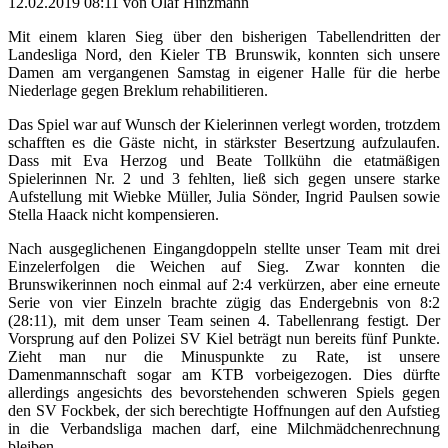
12.02.2019 08:11
von Olaf Hinzmann
Mit einem klaren Sieg über den bisherigen Tabellendritten der
Landesliga Nord, den Kieler TB Brunswik, konnten sich unsere
Damen am vergangenen Samstag in eigener Halle für die herbe
Niederlage gegen Breklum rehabilitieren.
Das Spiel war auf Wunsch der Kielerinnen verlegt worden, trotzdem
schafften es die Gäste nicht, in stärkster Besertzung aufzulaufen.
Dass mit Eva Herzog und Beate Tollkühn die etatmäßigen
Spielerinnen Nr. 2 und 3 fehlten, ließ sich gegen unsere starke
Aufstellung mit Wiebke Müller, Julia Sönder, Ingrid Paulsen sowie
Stella Haack nicht kompensieren.
Nach ausgeglichenen Eingangdoppeln stellte unser Team mit drei
Einzelerfolgen die Weichen auf Sieg. Zwar konnten die
Brunswikerinnen noch einmal auf 2:4 verkürzen, aber eine erneute
Serie von vier Einzeln brachte zügig das Endergebnis von 8:2
(28:11), mit dem unser Team seinen 4. Tabellenrang festigt. Der
Vorsprung auf den Polizei SV Kiel beträgt nun bereits fünf Punkte.
Zieht man nur die Minuspunkte zu Rate, ist unsere
Damenmannschaft sogar am KTB vorbeigezogen. Dies dürfte
allerdings angesichts des bevorstehenden schweren Spiels gegen
den SV Fockbek, der sich berechtigte Hoffnungen auf den Aufstieg
in die Verbandsliga machen darf, eine Milchmädchenrechnung
bleiben.