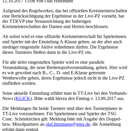
12.10.2017 15:08
von Olaf Hinzmann
Aufgrund des Regelwerkes, das bei offiziellen Kreismeisterschaften
eine Berücksichtigung der Ergebnisse in der Live-PZ vorsieht, hat
der TTKVP eine Neuausrichtung der bisherigen
Kreismeisterschaften der Damen und Herren beschlossen.
Ab sofort wird es eine offizielle Kreismeisterschaft für Spielerinnen
und Spieler mit der Einstufung A-Klasse geben, an der aber auch
niedriger eingestufte Aktive teilnehmen dürfen. Die Ergebnisse
dieses Turnieres fließen dann in die Live-PZ ein.
Für alle tiefer eingestuften Spieler wird es eine parallele
Veranstaltung, die neue Breitensportveranstaltung, geben. Hier wird
es wie gewohnt nach B-, C-, D- und E-Klasse getrennte
Wettbewerbe geben, deren Ergebnisse jedoch nicht in die Live-PZ
einfließen werden.
Seine aktuelle Einstufung erfährt man in TT-Live bei den Verbands-
News (
KLICK
). Bitte wählt hierzu den Eintrag v. 13.09.2017 aus.
Die Meldungen für beide Turniere sind über den Turnierplaner in
TT-Live vorzunehmen. Für Spielerinnen und Spieler der TSG
Conc. Schönkirchen gilt: Meldung bitte mit Angabe des Doppel-
bzw. Mixedpartners an
olaf.hinzmann@gmx.de
, die Anmeldung
erfolgt dann zentral.