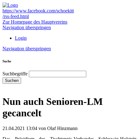
https://www.facebook.com/schoekitt
/rss-feed.html
Zur Homepage des Hauptvereins
Navigation überspringen
Login
Navigation überspringen
Suche
Suchbegriffe
Suchen
Nun auch Senioren-LM
gecancelt
21.04.2021 13:04
von Olaf Hinzmann
Das Präsidium des Tischtennis-Verbandes Schleswig-Holstein