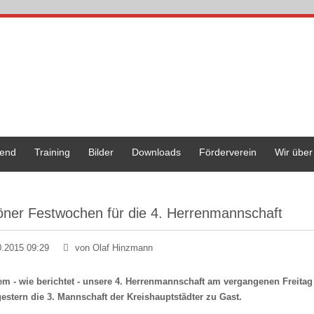
end
Training
Bilder
Downloads
Förderverein
Wir über
öner Festwochen für die 4. Herrenmannschaft
0.2015 09:29
von Olaf Hinzmann
m - wie berichtet - unsere 4. Herrenmannschaft am vergangenen Freitag 
estern die 3. Mannschaft der Kreishauptstädter zu Gast.