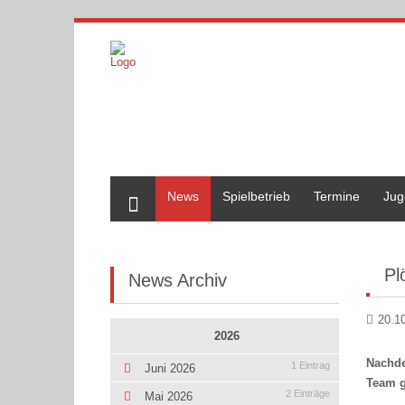
Home
News
Spielbetrieb
Termine
Jug
Pl
News Archiv
20.1
2026
Nachde
1 Eintrag
Juni 2026
Team g
2 Einträge
Mai 2026