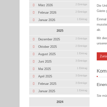
2 Einträge
März 2026
Die Unt
Gäste g
2 Einträge
Februar 2026
Einmal 
1 Eintrag
Januar 2026
musste
ab.
2025
Mit die
2 Einträge
Dezember 2025
unseren
2 Einträge
Oktober 2025
1 Eintrag
August 2025
Zurü
3 Einträge
Juni 2025
1 Eintrag
Mai 2025
Kom
3 Einträge
April 2025
3 Einträge
Februar 2025
Einen
1 Eintrag
Januar 2025
Sie mü
2024