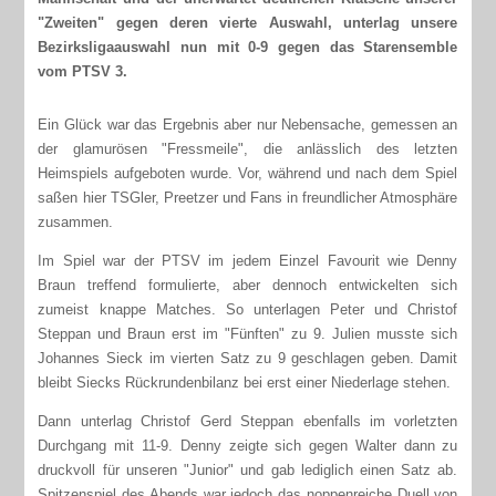
"Zweiten" gegen deren vierte Auswahl, unterlag unsere
Bezirksligaauswahl nun mit 0-9 gegen das Starensemble
vom PTSV 3.
Ein Glück war das Ergebnis aber nur Nebensache, gemessen an
der glamurösen "Fressmeile", die anlässlich des letzten
Heimspiels aufgeboten wurde. Vor, während und nach dem Spiel
saßen hier TSGler, Preetzer und Fans in freundlicher Atmosphäre
zusammen.
Im Spiel war der PTSV im jedem Einzel Favourit wie Denny
Braun treffend formulierte, aber dennoch entwickelten sich
zumeist knappe Matches. So unterlagen Peter und Christof
Steppan und Braun erst im "Fünften" zu 9. Julien musste sich
Johannes Sieck im vierten Satz zu 9 geschlagen geben. Damit
bleibt Siecks Rückrundenbilanz bei erst einer Niederlage stehen.
Dann unterlag Christof Gerd Steppan ebenfalls im vorletzten
Durchgang mit 11-9. Denny zeigte sich gegen Walter dann zu
druckvoll für unseren "Junior" und gab lediglich einen Satz ab.
Spitzenspiel des Abends war jedoch das noppenreiche Duell von