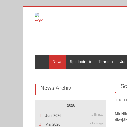
Home
News
Spielbetrieb
Termine
Jug
Sc
News Archiv
18.1
2026
Mit Ni
1 Eintrag
Juni 2026
diesjä
2 Einträge
Mai 2026