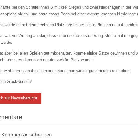
haffte bei den Schülerinnen B mit drei Siegen und zwei Niederlagen in der V
er spielte sie toll und hatte etwas Pech bei einer extrem knappen Niederlage 
e wurde es mit dem sechsten Platz ihre bisher beste Platzierung auf Lande
an war von Anfang an klar, dass es bei seiner ersten Ranglistenteilnahme ge
 würde.
at aber bei allen Spielen gut mitgehalten, konnte einige Sätze gewinnen und 
cht, dass es dann doch nur der zwölfte Platz wurde.
as wird bem nächsten Turnier sicher schon wieder ganz anders aussehen.
chen Glückwunsch!
ck zur Newsübersicht
mentare
 Kommentar schreiben