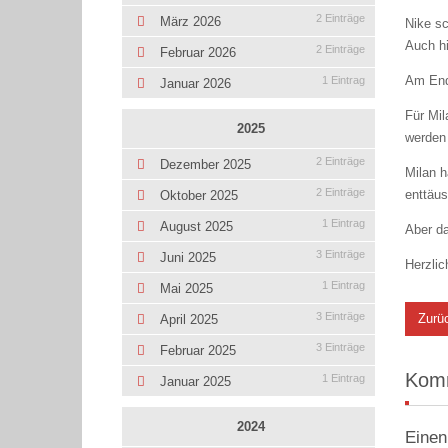
2 Einträge
März 2026
Nike sc
Auch hi
2 Einträge
Februar 2026
Am End
1 Eintrag
Januar 2026
Für Mil
2025
werden
2 Einträge
Dezember 2025
Milan h
2 Einträge
enttäus
Oktober 2025
1 Eintrag
August 2025
Aber d
3 Einträge
Juni 2025
Herzli
1 Eintrag
Mai 2025
3 Einträge
Zurü
April 2025
3 Einträge
Februar 2025
Kom
1 Eintrag
Januar 2025
2024
Einen