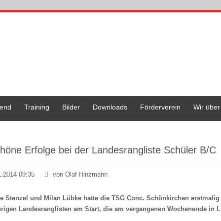
end
Training
Bilder
Downloads
Förderverein
Wir über
höne Erfolge bei der Landesrangliste Schüler B/C
1.2014 09:35
von Olaf Hinzmann
ke Stenzel und Milan Lübke hatte die TSG Conc. Schönkirchen erstmalig 
hrigen Landesranglisten am Start, die am vergangenen Wochenende in L