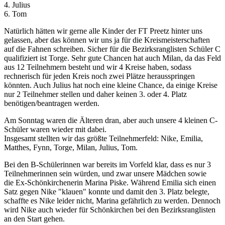
4. Julius
6. Tom
Natürlich hätten wir gerne alle Kinder der FT Preetz hinter uns
gelassen, aber das können wir uns ja für die Kreismeisterschaften
auf die Fahnen schreiben. Sicher für die Bezirksranglisten Schüler C
qualifiziert ist Torge. Sehr gute Chancen hat auch Milan, da das Feld
aus 12 Teilnehmern besteht und wir 4 Kreise haben, sodass
rechnerisch für jeden Kreis noch zwei Plätze herausspringen
könnten. Auch Julius hat noch eine kleine Chance, da einige Kreise
nur 2 Teilnehmer stellen und daher keinen 3. oder 4. Platz
benötigen/beantragen werden.
Am Sonntag waren die Älteren dran, aber auch unsere 4 kleinen C-
Schüler waren wieder mit dabei.
Insgesamt stellten wir das größte Teilnehmerfeld: Nike, Emilia,
Matthes, Fynn, Torge, Milan, Julius, Tom.
Bei den B-Schülerinnen war bereits im Vorfeld klar, dass es nur 3
Teilnehmerinnen sein würden, und zwar unsere Mädchen sowie
die Ex-Schönkirchenerin Marina Piske. Während Emilia sich einen
Satz gegen Nike "klauen" konnte und damit den 3. Platz belegte,
schaffte es Nike leider nicht, Marina gefährlich zu werden. Dennoch
wird Nike auch wieder für Schönkirchen bei den Bezirksranglisten
an den Start gehen.