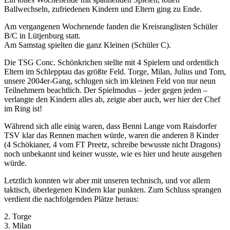
Ballwechseln, zufriedenen Kindern und Eltern ging zu Ende.
Am vergangenen Wochenende fanden die Kreisranglisten Schüler
B/C in Lütjenburg statt.
Am Samstag spielten die ganz Kleinen (Schüler C).
Die TSG Conc. Schönkrichen stellte mit 4 Spielern und ordentlich
Eltern im Schlepptau das größte Feld. Torge, Milan, Julius und Tom,
unsere 2004er-Gang, schlugen sich im kleinen Feld von nur neun
Teilnehmern beachtlich. Der Spielmodus – jeder gegen jeden –
verlangte den Kindern alles ab, zeigte aber auch, wer hier der Chef
im Ring ist!
Während sich alle einig waren, dass Benni Lange vom Raisdorfer
TSV klar das Rennen machen würde, waren die anderen 8 Kinder
(4 Schökianer, 4 vom FT Preetz, schreibe bewusste nicht Dragons)
noch unbekannt und keiner wusste, wie es hier und heute ausgehen
würde.
Letztlich konnten wir aber mit unseren technisch, und vor allem
taktisch, überlegenen Kindern klar punkten. Zum Schluss sprangen
verdient die nachfolgenden Plätze heraus:
2. Torge
3. Milan