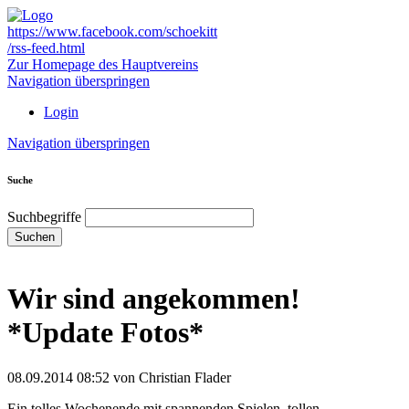
https://www.facebook.com/schoekitt
/rss-feed.html
Zur Homepage des Hauptvereins
Navigation überspringen
Login
Navigation überspringen
Suche
Suchbegriffe
Suchen
Wir sind angekommen!
*Update Fotos*
08.09.2014 08:52
von Christian Flader
Ein tolles Wochenende mit spannenden Spielen, tollen